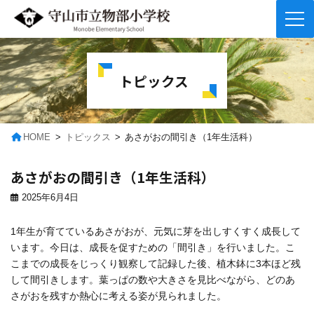
コ
ナ
ン
ビ
テ
ゲ
トピックス
ン
ー
ツ
シ
へ
ョ
ス
ン
キ
に
HOME
トピックス
あさがおの間引き（1年生活科）
ッ
移
プ
動
あさがおの間引き（1年生活科）
2025年6月4日
1年生が育てているあさがおが、元気に芽を出しすくすく成長して
います。今日は、成長を促すための「間引き」を行いました。こ
こまでの成長をじっくり観察して記録した後、植木鉢に3本ほど残
して間引きします。葉っぱの数や大きさを見比べながら、どのあ
さがおを残すか熱心に考える姿が見られました。