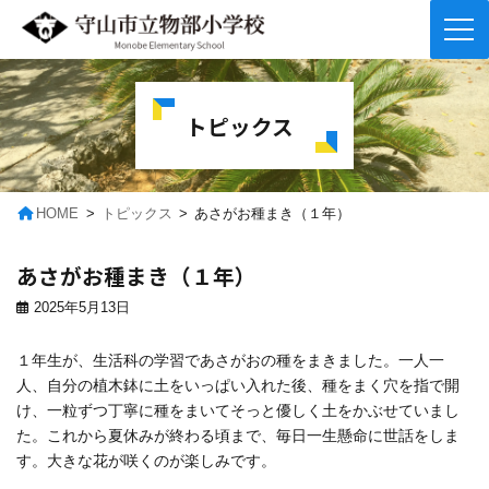
コ
ナ
ン
ビ
テ
ゲ
トピックス
ン
ー
ツ
シ
へ
ョ
ス
ン
キ
に
HOME
トピックス
あさがお種まき（１年）
ッ
移
プ
動
あさがお種まき（１年）
2025年5月13日
１年生が、生活科の学習であさがおの種をまきました。一人一
人、自分の植木鉢に土をいっぱい入れた後、種をまく穴を指で開
け、一粒ずつ丁寧に種をまいてそっと優しく土をかぶせていまし
た。これから夏休みが終わる頃まで、毎日一生懸命に世話をしま
す。大きな花が咲くのが楽しみです。