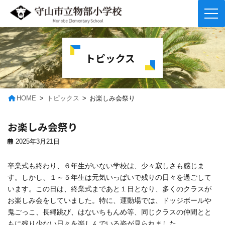
コ
ナ
ン
ビ
テ
ゲ
トピックス
ン
ー
ツ
シ
へ
ョ
ス
ン
キ
に
HOME
トピックス
お楽しみ会祭り
ッ
移
プ
動
お楽しみ会祭り
2025年3月21日
卒業式も終わり、６年生がいない学校は、少々寂しさも感じま
す。しかし、１～５年生は元気いっぱいで残りの日々を過ごして
います。この日は、終業式まであと１日となり、多くのクラスが
お楽しみ会をしていました。特に、運動場では、ドッジボールや
鬼ごっこ、長縄跳び、はないちもんめ等、同じクラスの仲間とと
もに残り少ない日々を楽しんでいる姿が見られました。