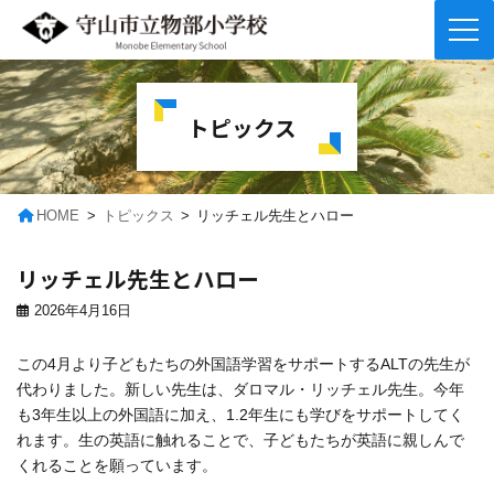
コ
ナ
ン
ビ
テ
ゲ
トピックス
ン
ー
ツ
シ
へ
ョ
ス
ン
キ
に
HOME
トピックス
リッチェル先生とハロー
ッ
移
プ
動
リッチェル先生とハロー
2026年4月16日
この4月より子どもたちの外国語学習をサポートするALTの先生が
代わりました。新しい先生は、ダロマル・リッチェル先生。今年
も3年生以上の外国語に加え、1.2年生にも学びをサポートしてく
れます。生の英語に触れることで、子どもたちが英語に親しんで
くれることを願っています。