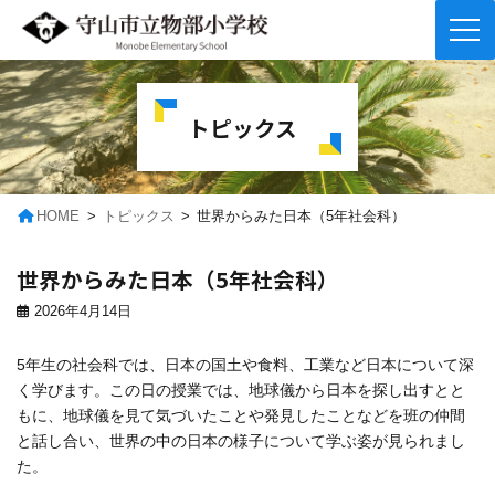
コ
ナ
ン
ビ
テ
ゲ
トピックス
ン
ー
ツ
シ
へ
ョ
ス
ン
キ
に
HOME
トピックス
世界からみた日本（5年社会科）
ッ
移
プ
動
世界からみた日本（5年社会科）
2026年4月14日
5年生の社会科では、日本の国土や食料、工業など日本について深
く学びます。この日の授業では、地球儀から日本を探し出すとと
もに、地球儀を見て気づいたことや発見したことなどを班の仲間
と話し合い、世界の中の日本の様子について学ぶ姿が見られまし
た。