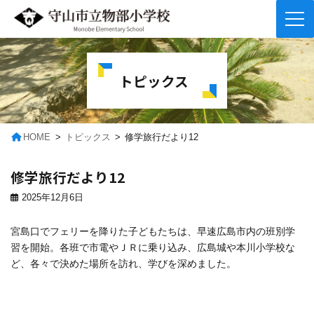
コ
ナ
ン
ビ
テ
ゲ
トピックス
ン
ー
ツ
シ
へ
ョ
ス
ン
キ
に
HOME
トピックス
修学旅行だより12
ッ
移
プ
動
修学旅行だより12
2025年12月6日
宮島口でフェリーを降りた子どもたちは、早速広島市内の班別学
習を開始。各班で市電やＪＲに乗り込み、広島城や本川小学校な
ど、各々で決めた場所を訪れ、学びを深めました。