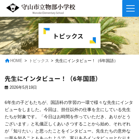
コ
ナ
ン
ビ
テ
ゲ
トピックス
ン
ー
ツ
シ
へ
ョ
ス
ン
キ
に
HOME
トピックス
先生にインタビュー！（6年国語）
ッ
移
プ
動
先生にインタビュー！（6年国語）
2026年5月19日
6年生の子どもたちが、国語科の学習の一環で様々な先生にインタ
ビューをしました。今回は、担任以外の仕事を主にしている先生
たちが対象です。「今日はお時間を作っていただき、ありがとう
ございます」と礼儀正しくあいさつすることから始め、それぞれ
が「知りたい」と思ったことをインタビュー。先生たちの意外な
一面を知ることもあったようで、実りあるインタビューとなりま