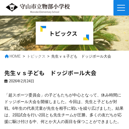
コ
ナ
ン
ビ
テ
ゲ
トピックス
ン
ー
ツ
シ
へ
ョ
ス
ン
キ
に
HOME
トピックス
先生ｖｓ子ども ドッジボール大会
ッ
移
プ
動
先生ｖｓ子ども ドッジボール大会
2026年2月24日
「超スポーツ委員会」の子どもたちが中心となって、休み時間に
ドッジボール大会を開催しました。今回は、先生と子どもが対
戦。6年生の代表児童が先生を相手に戦いを繰り広げました。結果
は、2回試合を行い2回とも先生チームが圧勝。多くの友だちが応
援に駆け付ける中、何とか大人の面目を保つことができました。