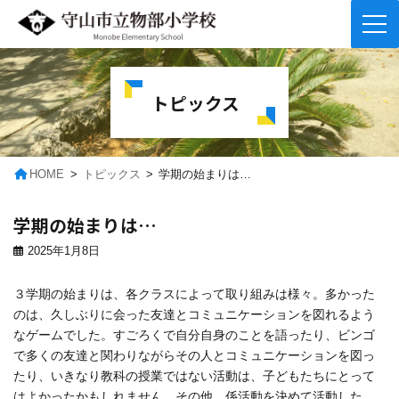
コ
ナ
ン
ビ
テ
ゲ
トピックス
ン
ー
ツ
シ
へ
ョ
ス
ン
キ
に
HOME
トピックス
学期の始まりは…
ッ
移
プ
動
学期の始まりは…
2025年1月8日
３学期の始まりは、各クラスによって取り組みは様々。多かった
のは、久しぶりに会った友達とコミュニケーションを図れるよう
なゲームでした。すごろくで自分自身のことを語ったり、ビンゴ
で多くの友達と関わりながらその人とコミュニケーションを図っ
たり、いきなり教科の授業ではない活動は、子どもたちにとって
はよかったかもしれません。その他、係活動を決めて活動した