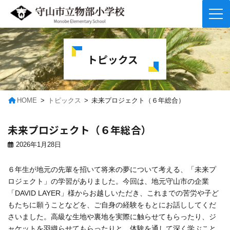
コ
ナ
ン
ビ
テ
ゲ
トピックス
ン
ー
ツ
シ
へ
ョ
ス
ン
キ
に
HOME
トピックス
未来プロジェクト（６年総合）
ッ
移
プ
動
未来プロジェクト（６年総合）
2026年1月28日
６年生が地元の先輩を招いて将来の夢について考える、「未来プ
ロジェクト」の学習がありました。今回は、地元守山市の企業
「DAVID LAYER」様からお越しいただき、これまでの苦労や子ど
もたちに願うことなどを、ご自身の経験をもとにお話ししてくだ
さいました。高級な生地や裏地を実際に触らせてもらったり、ジ
ャケットを羽織らせてもらったりと、体験を通して深く学ぶこと