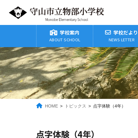
コ
ナ
ン
ビ
テ
ゲ
ン
ー
ツ
シ
学校案内
学校だよ
へ
ョ
ABOUT SCHOOL
NEWS LETTER
ス
ン
キ
に
ッ
移
プ
動
HOME
トピックス
点字体験（4年）
点字体験（4年）