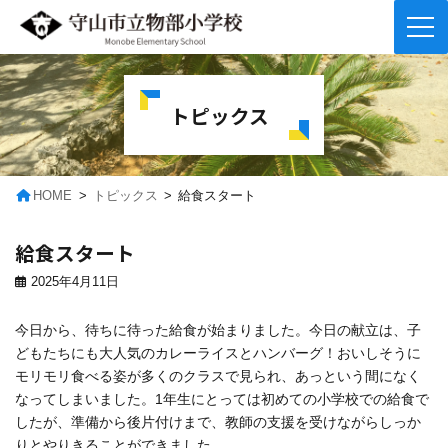
コ
ナ
ン
ビ
テ
ゲ
トピックス
ン
ー
ツ
シ
へ
ョ
ス
ン
キ
に
HOME
トピックス
給食スタート
ッ
移
プ
動
給食スタート
2025年4月11日
今日から、待ちに待った給食が始まりました。今日の献立は、子
どもたちにも大人気のカレーライスとハンバーグ！おいしそうに
モリモリ食べる姿が多くのクラスで見られ、あっという間になく
なってしまいました。1年生にとっては初めての小学校での給食で
したが、準備から後片付けまで、教師の支援を受けながらしっか
りとやりきることができました。