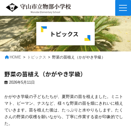
コ
ナ
ン
ビ
テ
ゲ
トピックス
ン
ー
ツ
シ
へ
ョ
ス
ン
キ
に
HOME
トピックス
野菜の苗植え（かがやき学級）
ッ
移
プ
動
野菜の苗植え（かがやき学級）
2026年5月11日
かがやき学級の子どもたちが、夏野菜の苗を植えました。ミニト
マト、ピーマン、ナスなど、様々な野菜の苗を畑にきれいに植え
ていきます。苗を植えた後は、たっぷりと水やりもします。たく
さんの野菜の収穫を願いながら、丁寧に作業する姿が印象的でし
た。