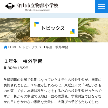
コ
ナ
ン
ビ
テ
ゲ
トピックス
ン
ー
ツ
シ
へ
ョ
ス
ン
キ
に
HOME
トピックス
１年生 校外学習
ッ
移
プ
動
１年生 校外学習
2026年1月29日
学級閉鎖の影響で延期になっていた１年生の校外学習が、無事に
実施されました。１年生が訪れるのは、東近江市の「河辺いきも
のの森」です。本来は秋見つけをするための校外学習だったので
すが、折からの寒波で現地は一面の雪景色。学校付近ではなかな
かお目にかかれない素敵な光景に、大喜びの子どもたちでした。