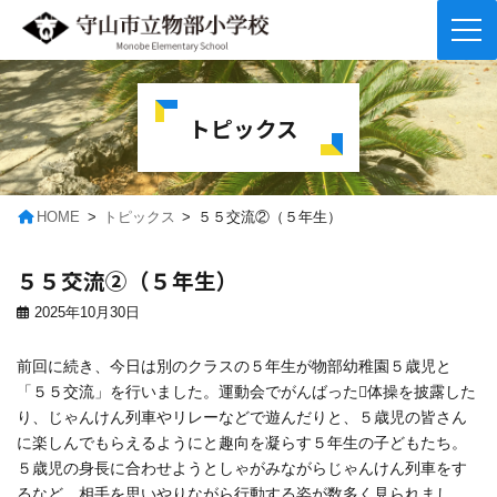
コ
ナ
ン
ビ
テ
ゲ
トピックス
ン
ー
ツ
シ
へ
ョ
ス
ン
キ
に
HOME
トピックス
５５交流②（５年生）
ッ
移
プ
動
５５交流②（５年生）
2025年10月30日
前回に続き、今日は別のクラスの５年生が物部幼稚園５歳児と
「５５交流」を行いました。運動会でがんばった体操を披露した
り、じゃんけん列車やリレーなどで遊んだりと、５歳児の皆さん
に楽しんでもらえるようにと趣向を凝らす５年生の子どもたち。
５歳児の身長に合わせようとしゃがみながらじゃんけん列車をす
るなど、相手を思いやりながら行動する姿が数多く見られまし