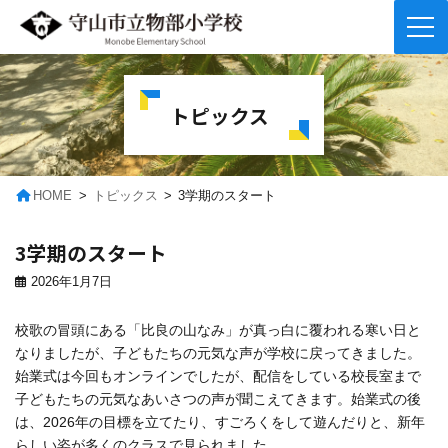
コ
ナ
ン
ビ
テ
ゲ
トピックス
ン
ー
ツ
シ
へ
ョ
ス
ン
キ
に
HOME
トピックス
3学期のスタート
ッ
移
プ
動
3学期のスタート
2026年1月7日
校歌の冒頭にある「比良の山なみ」が真っ白に覆われる寒い日と
なりましたが、子どもたちの元気な声が学校に戻ってきました。
始業式は今回もオンラインでしたが、配信をしている校長室まで
子どもたちの元気なあいさつの声が聞こえてきます。始業式の後
は、2026年の目標を立てたり、すごろくをして遊んだりと、新年
らしい姿が多くのクラスで見られました。